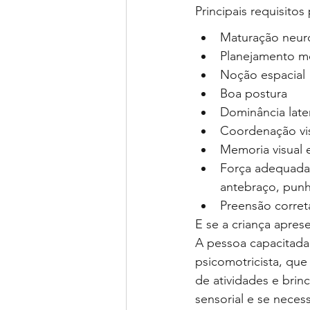
Principais requisitos 
Maturação neur
Planejamento m
Noção espacial
Boa postura
Dominância later
Coordenação v
Memoria visual e
Força adequada
antebraço, pun
Preensão correta
E se a criança aprese
A pessoa capacitada 
psicomotricista, que 
de atividades e brin
sensorial e se neces