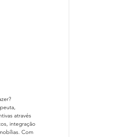
azer?
peuta, 
tivas através 
os, integração 
mobílias. Com 