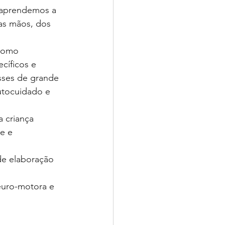
 aprendemos a 
as mãos, dos 
como 
cíficos e 
sses de grande 
utocuidado e 
 criança 
e e 
de elaboração 
euro-motora e 