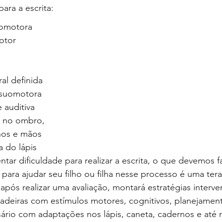
para a escrita:
omotora
otor
al definida
isuomotora
 auditiva
 no ombro, 
hos e mãos
 do lápis 
ntar dificuldade para realizar a escrita, o que devemos f
para ajudar seu filho ou filha nesse processo é uma tera
após realizar uma avaliação, montará estratégias interven
cadeiras com estímulos motores, cognitivos, planejament
sário com adaptações nos lápis, caneta, cadernos e até 