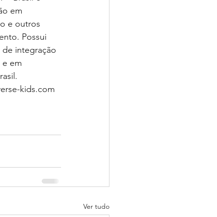
ão em 
o e outros 
ento. Possui 
o de integração 
i e em 
asil.
verse-kids.com
Ver tudo