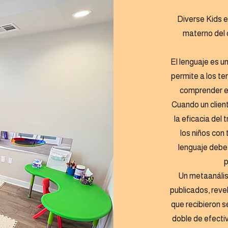
Diverse Kids e
materno del 
El lenguaje es u
permite a los te
comprender el
Cuando un clien
la eficacia del
los niños con 
lenguaje debe 
p
Un metaanálisi
publicados, reve
que recibieron s
doble de efecti