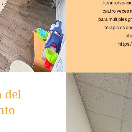
las intervenc
cuatro veces 
para múltiples gr
terapia es do
cli
https:
 del
nto