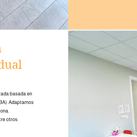
n
dual
izada basada en
(ABA). Adaptamos
sona.
re otros: