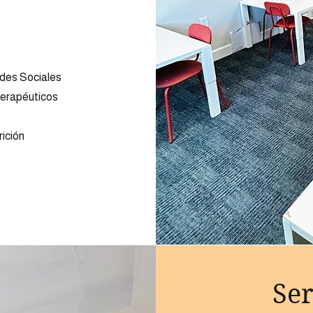
ades Sociales
Terapéuticos
rición
Ser