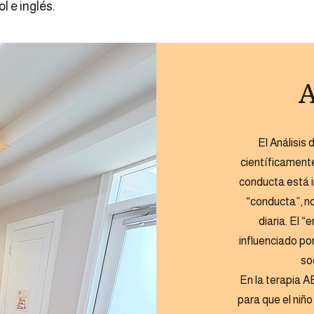
l e inglés.
A
El Análisis
científicamen
conducta está 
“conducta”, no
diaria. El “
influenciado po
so
En la terapia 
para que el niñ