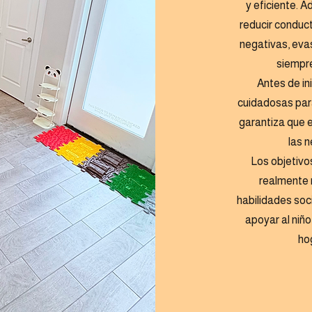
y eficiente. 
reducir conduct
negativas, evas
siempre
Antes de in
cuidadosas par
garantiza que e
las 
Los objetivo
realmente m
habilidades soc
apoyar al niño
hog