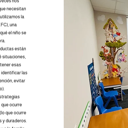
veces nos
que necesitan
utilizamos la
EFC), una
qué el niño se
ra.
onductas están
é situaciones,
ntener esas
dentificar las
nción, evitar
o).
strategias
o que ocurre
(lo que ocurre
s y duraderos.